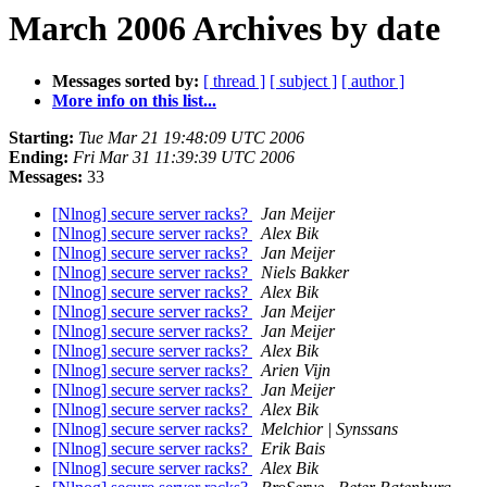
March 2006 Archives by date
Messages sorted by:
[ thread ]
[ subject ]
[ author ]
More info on this list...
Starting:
Tue Mar 21 19:48:09 UTC 2006
Ending:
Fri Mar 31 11:39:39 UTC 2006
Messages:
33
[Nlnog] secure server racks?
Jan Meijer
[Nlnog] secure server racks?
Alex Bik
[Nlnog] secure server racks?
Jan Meijer
[Nlnog] secure server racks?
Niels Bakker
[Nlnog] secure server racks?
Alex Bik
[Nlnog] secure server racks?
Jan Meijer
[Nlnog] secure server racks?
Jan Meijer
[Nlnog] secure server racks?
Alex Bik
[Nlnog] secure server racks?
Arien Vijn
[Nlnog] secure server racks?
Jan Meijer
[Nlnog] secure server racks?
Alex Bik
[Nlnog] secure server racks?
Melchior | Synssans
[Nlnog] secure server racks?
Erik Bais
[Nlnog] secure server racks?
Alex Bik