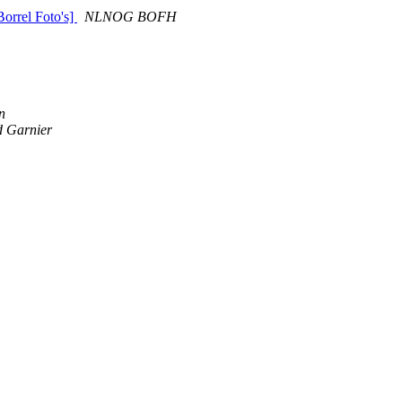
orrel Foto's]
NLNOG BOFH
n
 Garnier