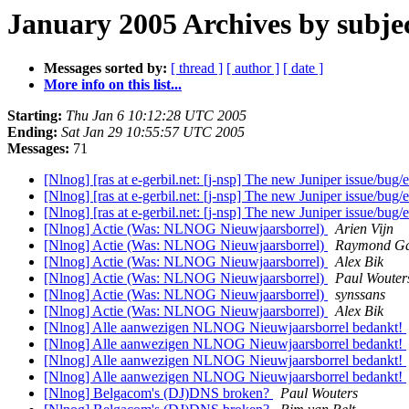
January 2005 Archives by subje
Messages sorted by:
[ thread ]
[ author ]
[ date ]
More info on this list...
Starting:
Thu Jan 6 10:12:28 UTC 2005
Ending:
Sat Jan 29 10:55:57 UTC 2005
Messages:
71
[Nlnog] [ras at e-gerbil.net: [j-nsp] The new Juniper issue/bug/
[Nlnog] [ras at e-gerbil.net: [j-nsp] The new Juniper issue/bug/
[Nlnog] [ras at e-gerbil.net: [j-nsp] The new Juniper issue/bug/
[Nlnog] Actie (Was: NLNOG Nieuwjaarsborrel)
Arien Vijn
[Nlnog] Actie (Was: NLNOG Nieuwjaarsborrel)
Raymond Ga
[Nlnog] Actie (Was: NLNOG Nieuwjaarsborrel)
Alex Bik
[Nlnog] Actie (Was: NLNOG Nieuwjaarsborrel)
Paul Wouter
[Nlnog] Actie (Was: NLNOG Nieuwjaarsborrel)
synssans
[Nlnog] Actie (Was: NLNOG Nieuwjaarsborrel)
Alex Bik
[Nlnog] Alle aanwezigen NLNOG Nieuwjaarsborrel bedankt!
[Nlnog] Alle aanwezigen NLNOG Nieuwjaarsborrel bedankt!
[Nlnog] Alle aanwezigen NLNOG Nieuwjaarsborrel bedankt!
[Nlnog] Alle aanwezigen NLNOG Nieuwjaarsborrel bedankt!
[Nlnog] Belgacom's (DJ)DNS broken?
Paul Wouters