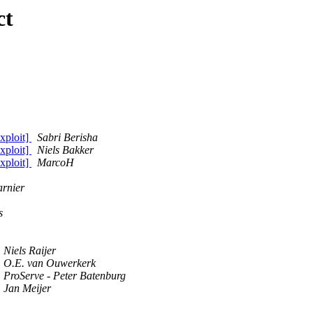
ct
exploit]
Sabri Berisha
exploit]
Niels Bakker
exploit]
MarcoH
rnier
s
Niels Raijer
O.E. van Ouwerkerk
ProServe - Peter Batenburg
Jan Meijer