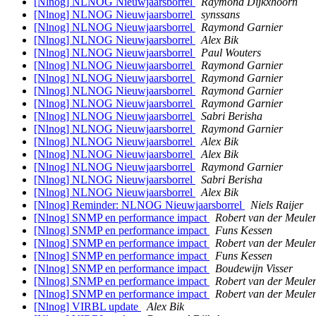
[Nlnog] NLNOG Nieuwjaarsborrel
Raymond Dijkxhoorn
[Nlnog] NLNOG Nieuwjaarsborrel
synssans
[Nlnog] NLNOG Nieuwjaarsborrel
Raymond Garnier
[Nlnog] NLNOG Nieuwjaarsborrel
Alex Bik
[Nlnog] NLNOG Nieuwjaarsborrel
Paul Wouters
[Nlnog] NLNOG Nieuwjaarsborrel
Raymond Garnier
[Nlnog] NLNOG Nieuwjaarsborrel
Raymond Garnier
[Nlnog] NLNOG Nieuwjaarsborrel
Raymond Garnier
[Nlnog] NLNOG Nieuwjaarsborrel
Raymond Garnier
[Nlnog] NLNOG Nieuwjaarsborrel
Sabri Berisha
[Nlnog] NLNOG Nieuwjaarsborrel
Raymond Garnier
[Nlnog] NLNOG Nieuwjaarsborrel
Alex Bik
[Nlnog] NLNOG Nieuwjaarsborrel
Alex Bik
[Nlnog] NLNOG Nieuwjaarsborrel
Raymond Garnier
[Nlnog] NLNOG Nieuwjaarsborrel
Sabri Berisha
[Nlnog] NLNOG Nieuwjaarsborrel
Alex Bik
[Nlnog] Reminder: NLNOG Nieuwjaarsborrel
Niels Raijer
[Nlnog] SNMP en performance impact
Robert van der Meule
[Nlnog] SNMP en performance impact
Funs Kessen
[Nlnog] SNMP en performance impact
Robert van der Meule
[Nlnog] SNMP en performance impact
Funs Kessen
[Nlnog] SNMP en performance impact
Boudewijn Visser
[Nlnog] SNMP en performance impact
Robert van der Meule
[Nlnog] SNMP en performance impact
Robert van der Meule
[Nlnog] VIRBL update
Alex Bik