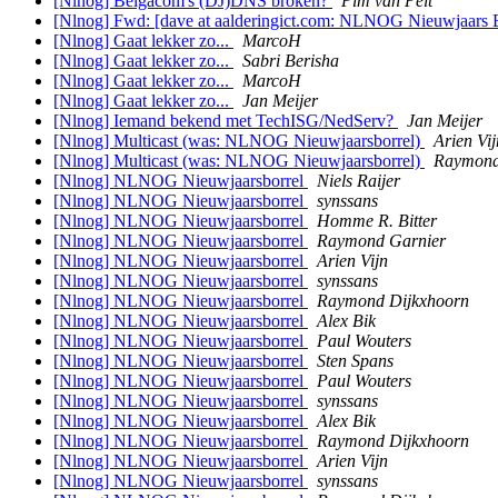
[Nlnog] Belgacom's (DJ)DNS broken?
Pim van Pelt
[Nlnog] Fwd: [dave at aalderingict.com: NLNOG Nieuwjaars B
[Nlnog] Gaat lekker zo...
MarcoH
[Nlnog] Gaat lekker zo...
Sabri Berisha
[Nlnog] Gaat lekker zo...
MarcoH
[Nlnog] Gaat lekker zo...
Jan Meijer
[Nlnog] Iemand bekend met TechISG/NedServ?
Jan Meijer
[Nlnog] Multicast (was: NLNOG Nieuwjaarsborrel)
Arien Vij
[Nlnog] Multicast (was: NLNOG Nieuwjaarsborrel)
Raymond
[Nlnog] NLNOG Nieuwjaarsborrel
Niels Raijer
[Nlnog] NLNOG Nieuwjaarsborrel
synssans
[Nlnog] NLNOG Nieuwjaarsborrel
Homme R. Bitter
[Nlnog] NLNOG Nieuwjaarsborrel
Raymond Garnier
[Nlnog] NLNOG Nieuwjaarsborrel
Arien Vijn
[Nlnog] NLNOG Nieuwjaarsborrel
synssans
[Nlnog] NLNOG Nieuwjaarsborrel
Raymond Dijkxhoorn
[Nlnog] NLNOG Nieuwjaarsborrel
Alex Bik
[Nlnog] NLNOG Nieuwjaarsborrel
Paul Wouters
[Nlnog] NLNOG Nieuwjaarsborrel
Sten Spans
[Nlnog] NLNOG Nieuwjaarsborrel
Paul Wouters
[Nlnog] NLNOG Nieuwjaarsborrel
synssans
[Nlnog] NLNOG Nieuwjaarsborrel
Alex Bik
[Nlnog] NLNOG Nieuwjaarsborrel
Raymond Dijkxhoorn
[Nlnog] NLNOG Nieuwjaarsborrel
Arien Vijn
[Nlnog] NLNOG Nieuwjaarsborrel
synssans