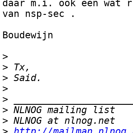
daar m.i. ook een wat r
van nsp-sec .

Boudewijn

>
>
>
>
>
>
>
>
http://mailman.nlnog.