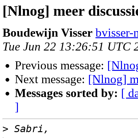
[Nlnog] meer discussi
Boudewijn Visser
bvisser-n
Tue Jun 22 13:26:51 UTC 
Previous message:
[Nlnog
Next message:
[Nlnog] m
Messages sorted by:
[ d
]
>