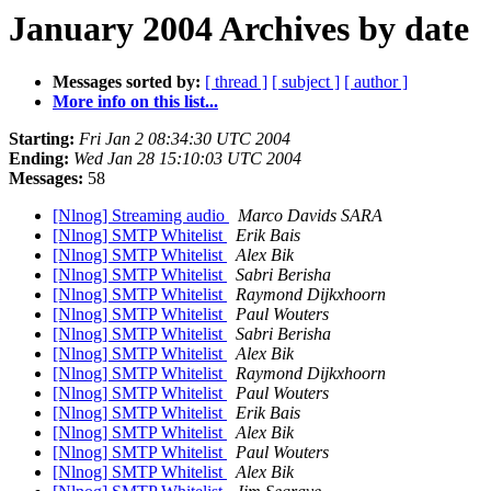
January 2004 Archives by date
Messages sorted by:
[ thread ]
[ subject ]
[ author ]
More info on this list...
Starting:
Fri Jan 2 08:34:30 UTC 2004
Ending:
Wed Jan 28 15:10:03 UTC 2004
Messages:
58
[Nlnog] Streaming audio
Marco Davids SARA
[Nlnog] SMTP Whitelist
Erik Bais
[Nlnog] SMTP Whitelist
Alex Bik
[Nlnog] SMTP Whitelist
Sabri Berisha
[Nlnog] SMTP Whitelist
Raymond Dijkxhoorn
[Nlnog] SMTP Whitelist
Paul Wouters
[Nlnog] SMTP Whitelist
Sabri Berisha
[Nlnog] SMTP Whitelist
Alex Bik
[Nlnog] SMTP Whitelist
Raymond Dijkxhoorn
[Nlnog] SMTP Whitelist
Paul Wouters
[Nlnog] SMTP Whitelist
Erik Bais
[Nlnog] SMTP Whitelist
Alex Bik
[Nlnog] SMTP Whitelist
Paul Wouters
[Nlnog] SMTP Whitelist
Alex Bik