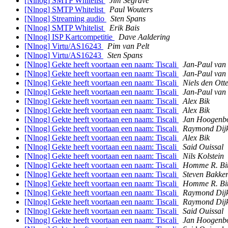
[Nlnog] SMTP Whitelist
Jim Segrave
[Nlnog] SMTP Whitelist
Paul Wouters
[Nlnog] Streaming audio
Sten Spans
[Nlnog] SMTP Whitelist
Erik Bais
[Nlnog] ISP Kartcompetitie
Dave Aaldering
[Nlnog] Virtu/AS16243
Pim van Pelt
[Nlnog] Virtu/AS16243
Sten Spans
[Nlnog] Gekte heeft voortaan een naam: Tiscali
Jan-Paul van 
[Nlnog] Gekte heeft voortaan een naam: Tiscali
Jan-Paul van 
[Nlnog] Gekte heeft voortaan een naam: Tiscali
Niels den Ott
[Nlnog] Gekte heeft voortaan een naam: Tiscali
Jan-Paul van 
[Nlnog] Gekte heeft voortaan een naam: Tiscali
Alex Bik
[Nlnog] Gekte heeft voortaan een naam: Tiscali
Alex Bik
[Nlnog] Gekte heeft voortaan een naam: Tiscali
Jan Hoogen
[Nlnog] Gekte heeft voortaan een naam: Tiscali
Raymond Dij
[Nlnog] Gekte heeft voortaan een naam: Tiscali
Alex Bik
[Nlnog] Gekte heeft voortaan een naam: Tiscali
Said Ouissal
[Nlnog] Gekte heeft voortaan een naam: Tiscali
Nils Kolstein
[Nlnog] Gekte heeft voortaan een naam: Tiscali
Homme R. Bit
[Nlnog] Gekte heeft voortaan een naam: Tiscali
Steven Bakke
[Nlnog] Gekte heeft voortaan een naam: Tiscali
Homme R. Bit
[Nlnog] Gekte heeft voortaan een naam: Tiscali
Raymond Dij
[Nlnog] Gekte heeft voortaan een naam: Tiscali
Raymond Dij
[Nlnog] Gekte heeft voortaan een naam: Tiscali
Said Ouissal
[Nlnog] Gekte heeft voortaan een naam: Tiscali
Jan Hoogen