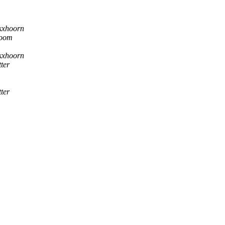
kxhoorn
boom
kxhoorn
ter
ter