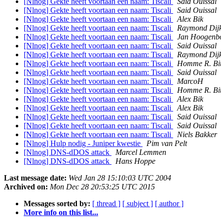
[Nlnog] Gekte heeft voortaan een naam: Tiscali
Said Ouissal
[Nlnog] Gekte heeft voortaan een naam: Tiscali
Said Ouissal
[Nlnog] Gekte heeft voortaan een naam: Tiscali
Alex Bik
[Nlnog] Gekte heeft voortaan een naam: Tiscali
Raymond Dij
[Nlnog] Gekte heeft voortaan een naam: Tiscali
Jan Hoogen
[Nlnog] Gekte heeft voortaan een naam: Tiscali
Said Ouissal
[Nlnog] Gekte heeft voortaan een naam: Tiscali
Raymond Dij
[Nlnog] Gekte heeft voortaan een naam: Tiscali
Homme R. Bit
[Nlnog] Gekte heeft voortaan een naam: Tiscali
Said Ouissal
[Nlnog] Gekte heeft voortaan een naam: Tiscali
MarcoH
[Nlnog] Gekte heeft voortaan een naam: Tiscali
Homme R. Bit
[Nlnog] Gekte heeft voortaan een naam: Tiscali
Alex Bik
[Nlnog] Gekte heeft voortaan een naam: Tiscali
Alex Bik
[Nlnog] Gekte heeft voortaan een naam: Tiscali
Said Ouissal
[Nlnog] Gekte heeft voortaan een naam: Tiscali
Said Ouissal
[Nlnog] Gekte heeft voortaan een naam: Tiscali
Niels Bakker
[Nlnog] Hulp nodig - Juniper kwestie
Pim van Pelt
[Nlnog] DNS-dDOS attack
Marcel Lemmen
[Nlnog] DNS-dDOS attack
Hans Hoppe
Last message date:
Wed Jan 28 15:10:03 UTC 2004
Archived on:
Mon Dec 28 20:53:25 UTC 2015
Messages sorted by:
[ thread ]
[ subject ]
[ author ]
More info on this list...